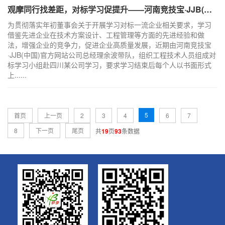
观摩同行找差距，对标学习促提升——河南竞技宝·JJB(中国)官方网站公司组织对标学习活动
为贯彻落实年初董事会关于开展学习对标一流企业相关要求，学习
借鉴先进企业在技术方案设计、工程管理等方面的先进经验和做
法，增强企业的竞争力，促进企业高质量发展，近期由河南竞技宝
·JJB(中国)官方网站公司总经理余波带队，组织工程技术人员组成对
标学习小组赴四川某公司学习，要求学习结束后每个人以书面形式
上......
5
首页
上一页
2
3
4
6
7
8
下一页
尾页
共
19
页
93
条数据