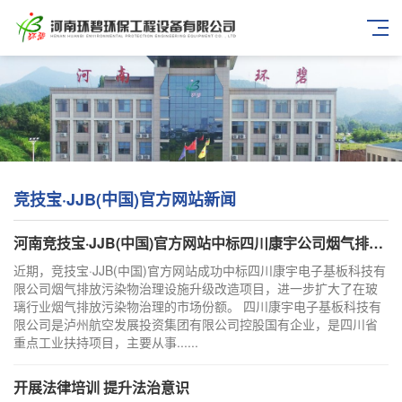
竞技宝·JJB(中国)官方网站新闻
河南竞技宝·JJB(中国)官方网站中标四川康宇公司烟气排放污染物治理设施升级改造项目
近期，竞技宝·JJB(中国)官方网站成功中标四川康宇电子基板科技有
限公司烟气排放污染物治理设施升级改造项目，进一步扩大了在玻
璃行业烟气排放污染物治理的市场份额。 四川康宇电子基板科技有
限公司是泸州航空发展投资集团有限公司控股国有企业，是四川省
重点工业扶持项目，主要从事......
开展法律培训 提升法治意识